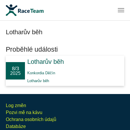
Skip to main content
Lotharův běh
Proběhlé události
Lotharův běh
8/3
2025
Konkordia Děčín
Lotharův běh
Log změn
Pozvi mě na kávu
Ochrana osobních údajů
Databáze